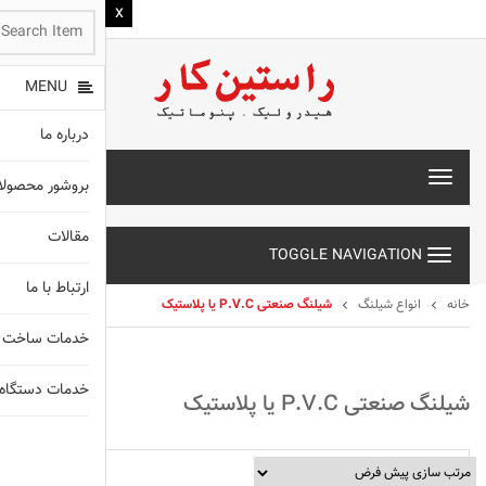
MENU
درباره ما
T
بروشور محصول
o
g
مقالات
g
TOGGLE NAVIGATION
l
e
ارتباط با ما
n
خانه
انواع شیلنگ
شیلنگ صنعتی P.V.C یا پلاستیک
a
خدمات ساخت 
v
i
g
خدمات دستگاه های X
شیلنگ صنعتی P.V.C یا پلاستیک
a
t
انواع شیلنگ
i
o