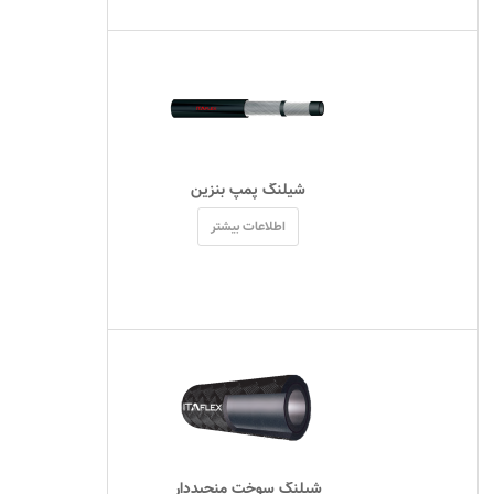
 شیلنگ پمپ بنزین 
اطلاعات بیشتر
 شیلنگ سوخت منجیددار 