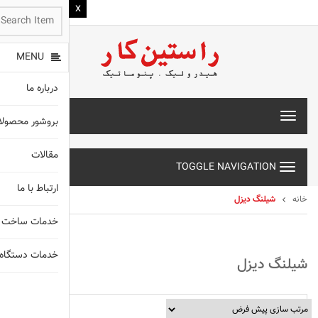
MENU
درباره ما
T
بروشور محصول
o
g
مقالات
g
TOGGLE NAVIGATION
l
e
ارتباط با ما
n
خانه
شیلنگ دیزل
a
خدمات ساخت 
v
i
g
خدمات دستگاه های X
شیلنگ دیزل
a
t
انواع شیلنگ
i
o