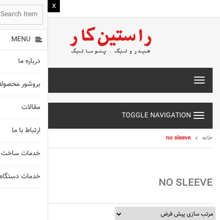
MENU
درباره ما
T
بروشور محصول
o
g
مقالات
g
TOGGLE NAVIGATION
l
e
ارتباط با ما
n
خانه
no sleeve
a
خدمات ساخت 
v
i
g
خدمات دستگاه های X
NO SLEEVE
a
t
انواع شیلنگ
i
o