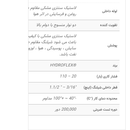
لاستیک سنتزی مشکی مقاوم در برابر
لوله داخلی
روغن و فرسایش در اثر هوا
دو نوار منسوج با دوام بالا
تقویت کننده
لاستیک سنتزی مشکی با کیفیت بالا که
باعث می شود شیلنگ مقاوم در برابر
پوشش
سایش ، پوسیدگی ، هوا ، اوزون ، برش و
نفت باشد.
®HYDROFLEX
برند
20 – 110
فشار کاری (بار)
"3/16 – " 1.1/2
قطر داخلی شیلنگ (اینچ)
-40° ~ +100° مداوم
محدوده دمای کار (°C)
200,000 دور
دوره تست ضربتی