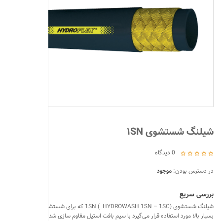
n
سرشیلنگی و ات
اتصالات صنعتی
کوپلینگ (اتصال
پنوماتیک
ðŸ”
بست لوله و شی
دستگاه مونتاژ 
شیلنگ شستشوی ۱SN
لوله فلزی
0
دیدگاه
سيستمهای مه 
در دسترس بودن:
موجود
اتصالات پتروش
بررسی سریع
شیلنگ شستشوی 1SN ( HYDROWASH 1SN – 1SC) که برای شستشو با فشار
بسیار بالا مورد استفاده قرار می‌گیرد با سیم بافت استیل مقاوم سازی شده است و