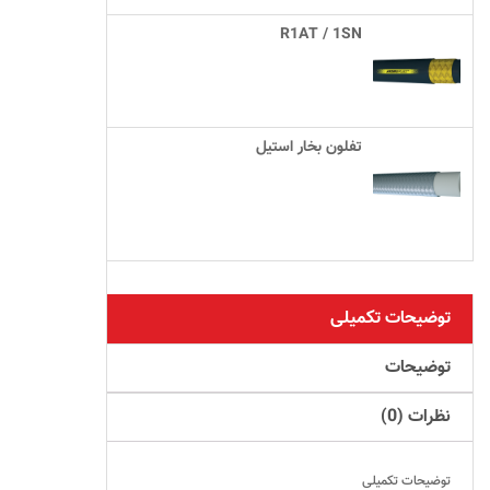
R1AT / 1SN
تفلون بخار استیل
توضیحات تکمیلی
توضیحات
نظرات (0)
توضیحات تکمیلی