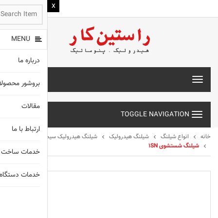
MENU
درباره ما
T
بروشور محصول
o
g
مقالات
g
TOGGLE NAVIGATION
l
e
ارتباط با ما
n
خانه
انواع شیلنگ
شیلنگ هیدرولیک
شیلنگ هیدرولیک سیم بافت
a
شیلنگ شستشوی ۱SN
خدمات ساخت 
v
i
g
خدمات دستگاه های X
a
t
انواع شیلنگ
i
o