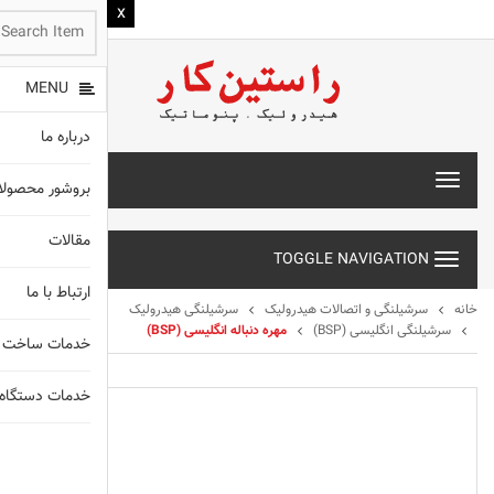
MENU
درباره ما
T
بروشور محصول
o
g
مقالات
g
TOGGLE NAVIGATION
l
e
ارتباط با ما
n
خانه
سرشیلنگی و اتصالات هیدرولیک
سرشیلنگی هیدرولیک
a
سرشیلنگی انگلیسی (BSP)
مهره دنباله انگلیسی (BSP)
خدمات ساخت 
v
i
g
خدمات دستگاه های X
a
t
انواع شیلنگ
i
o