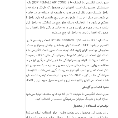
سری ثابت انگلیسی با کونیک ۶۰ ( BSP FEMALE 60° CONE) یک نوع
سرشیلنگی هیدرولیک است. انتهای این محصول که باریک و دندانه دار است
داخل شیلنگ مورد نظر فرو میرود و به واسطه آن دندانه ها در جای خود محکم
می‌شود. سر دیگر آن نیز از طریق طراحی پیچ مانندی که دارد داخل اتصالات
محکم می‌شود و از آنجاییکه دندانه های پیچ سرشیلنگی به داخل قرار دارد به آن
پشت دنده یا مهره می‌گویند و سری به حالت مادگی داخل اتصال بسته می‌شود به
طوری که اتصال ثانوی به داخل آن پیچ می‌شود.
استاندارد BSP مخفف British Standard Pipe است و به طور کلی به دو دسته
تقسیم می‌شود BSPP که ساختارش به شکل لوله ای و موازی است. BSPT که
مخروطی بوده و دارای زاویه ۵۵ درجه است. سری ثابت انگلیسی با کونیک ۶۰ جزو
دسته اول است. در بیشتر کشورها از سرشیلنگی های BSP در سیستم های آبیاری
استفاده می‌کنند. البته این سرشیلنگی ها کاربردهای دیگری نیز در حیطه های
مختلف دریایی، سیستم های سیار، معدن و صنایع سبک معمولی دارند. لازم به
ذکر است که برای نصب آنها نیاز به پوست گیری نمی‌باشد. اندازه های مختلف این
سرشلنگی ها در گزینه “اطلاعات” موجود در قسمت توضیحات به طور کامل آورده
شده است. می‌توان با توجه به این جدول محصول مورد نیاز را انتخاب و تهیه کرد.
نحوه انتخاب و گزینش
سری ثابت انگلیسی با کونیک ۶۰ در اندازه های مختلف تولید می‌شوند. با توجه به
اندازه لوله و شیلنگ میتوان سرشینگی مناسب را انتخاب کرد.
توضحیات استفاده از محصول
برای نصب این محصول باید نهایت دقت را برای انتخاب اندازه سرشیلنگی مناسب
اتخاذ کرد. انتخاب صحیح سرشیلنگی اتصالی دقیق و بدون نشت فراهم میکند. در