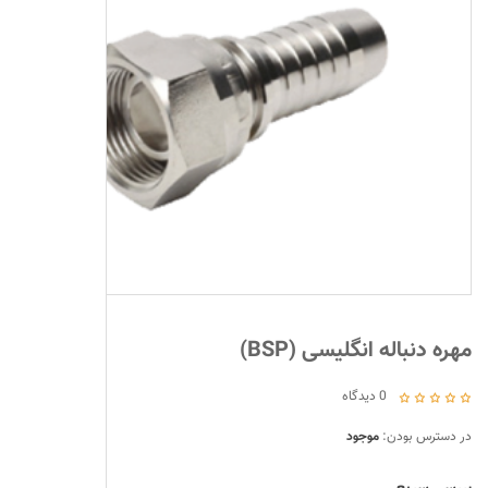
n
سرشیلنگی و ات
اتصالات صنعتی
کوپلینگ (اتصال
پنوماتیک
بست لوله و شی
ðŸ”
دستگاه مونتاژ 
لوله فلزی
مهره دنباله انگلیسی (BSP)
سيستمهای مه 
0
دیدگاه
اتصالات پتروش
در دسترس بودن:
موجود