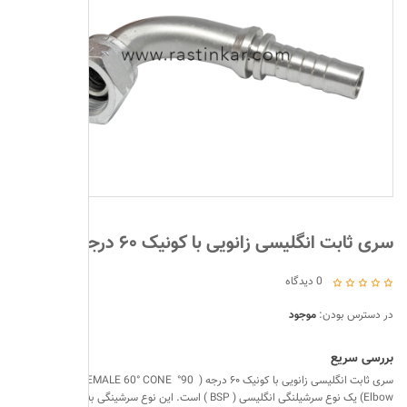
n
سرشیلنگی و ات
اتصالات صنعتی
کوپلینگ (اتصال
پنوماتیک
ðŸ”
بست لوله و شی
دستگاه مونتاژ 
سری ثابت انگلیسی زانویی با کونیک ۶۰ درجه
لوله فلزی
0
دیدگاه
سيستمهای مه 
در دسترس بودن:
موجود
اتصالات پتروش
بررسی سریع
سری ثابت انگلیسی زانویی با کونیک ۶۰ درجه ( 90° BSP FEMALE 60° CONE
Elbow) یک نوع سرشیلنگی انگلیسی ( BSP ) است. این نوع سرشینگی به شکل