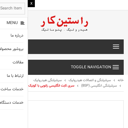
MENU
درباره ما
T
بروشور محصول
o
g
مقالات
g
TOGGLE NAVIGATION
l
e
ارتباط با ما
n
خانه
سرشیلنگی و اتصالات هیدرولیک
سرشیلنگی هیدرولیک
a
سرشیلنگی انگلیسی (BSP)
سری ثابت انگلیسی زانویی با کونیک ۶۰ درجه
خدمات ساخت 
v
i
g
خدمات دستگاه های X
a
t
انواع شیلنگ
i
o